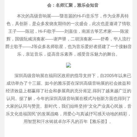
会：名师汇聚，雅乐会知音
本次的高级音响展——暨首届的Hi-Fi音乐节，作为业界具特
色，具创新，是众多发烧友期待的一次盛会，此次也是邀请了情歌
王子——陈冠，Hi-Fi歌手——刘嘉佳，南派古筝艺术家——陈浚
辉，国级阮咸演奏家——谢声驿，二胡演奏家——舒希，华人流行
爵士歌手——J等众多名师歌星，也为音乐爱好者搭建了一个接触音
乐，亲近音乐，提高音乐素养，感受音乐魅力的舞台。
深圳高级音响展在福田区政府的指导支持下，自2005年以来已
成功举办了十三届。如今的雅乐荟在深圳高级音响展的社会效益和
经济效益上都赢得了社会和参展商的充分肯定,得到了越来越广泛的
认同。据了解，今年的深圳高级音响展在模式与创新方面也得到了
大家的认同与赞赏。新时代，我们始终坚持“文化产业真心民族，音
乐文化造福国民”的发展战略，用爱心与真诚抒写感天动地的精彩，
用智慧和汗水铸就卓尔不凡的百年【雅乐荟】。