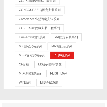
COAX同轴全频多功能系列
求。 “我们注重的是家庭音乐再现，能够让听者在家中完全欣赏
音乐家的表演。这样的话，购买MISSION产品的客户才会热情
CONCOURSE Q固定安装系列
饱满的欣赏音乐表演，才会真正从我们的产品中获得享受。”
Conference小型固定安装系列
Peter Comeau 现任IAG全线品牌音响设计总监一位来自英国的世
COVER-UP隐藏安装工程系列
界知名音箱设计师 Mission（美声）成立之初怀抱着设计和生产
Line-Array线阵系列
MA固定安装系列
出最能真实再现声音的音箱的坚定信念，投入到音响设计事业
中，并在公司初创时期，便拿到了不少音响界的“第一”：
MX固定安装系列
MIZ超低音系列
第一家采用聚丙乙烯单元的音响公司： 1978年，Mission（美
MSW固定安装系列
ZT声柱系列
声）推出的770系列扬声器，使Mission成为第一家采用聚丙乙烯
CF音柱
MS系列数字功放
单元的音响公司，这个突破令它的产品获得很高的评价，这也
MI系列模拟功放
FLIGHT系列
促生了Mission开发新科技与生产技术的光荣传统。
WIN系列
MIS会议系统
第一家采用直流藕合式唱臂及倒排单元扬声器的音响公司：
1979年，Mission（美声）率先采用直流藕合式唱臂及倒排单元
扬声器，其中后者用以调整声波的辐射角度，此结构对后来的
扬声器设计产生了很大的影响。